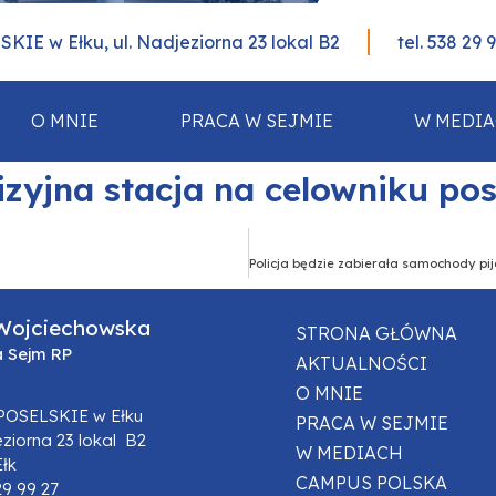
IE w Ełku, ul. Nadjeziorna 23 lokal B2
tel. 538 29 
O MNIE
PRACA W SEJMIE
W MEDI
zyjna stacja na celowniku po
Wojciechowska
STRONA GŁÓWNA
a Sejm RP
AKTUALNOŚCI
O MNIE
POSELSKIE w Ełku
PRACA W SEJMIE
eziorna 23 lokal B2
W MEDIACH
Ełk
CAMPUS POLSKA
29 99 27