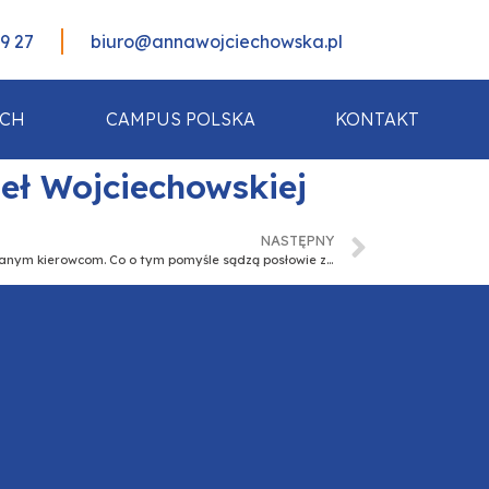
99 27
biuro@annawojciechowska.pl
ACH
CAMPUS POLSKA
KONTAKT
seł Wojciechowskiej
NASTĘPNY
Policja będzie zabierała samochody pijanym kierowcom. Co o tym pomyśle sądzą posłowie z Warmii i Mazur?