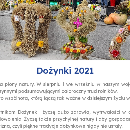
Dożynki 2021
za plony natury. W sierpniu i we wrześniu w naszym w
czynnymi podsumowującymi całoroczny trud rolników.
o wspólnota, którą łączą tak ważne w dzisiejszym życiu wa
estnikom Dożynek i życzę dużo zdrowia, wytrwałości w
wolenia. Życzę także przychylnej natury i aby gospodaro
na, czyli piękne tradycje dożynkowe nigdy nie ustały.