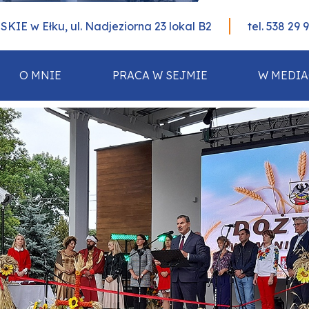
IE w Ełku, ul. Nadjeziorna 23 lokal B2
tel. 538 29 
O MNIE
PRACA W SEJMIE
W MEDI