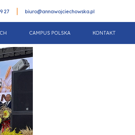
99 27
biuro@annawojciechowska.pl
ACH
CAMPUS POLSKA
KONTAKT