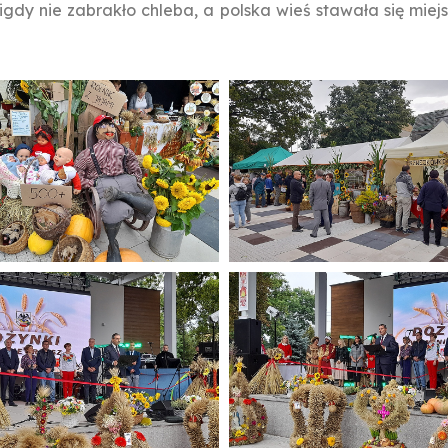
igdy nie zabrakło chleba, a polska wieś stawała się miejsc