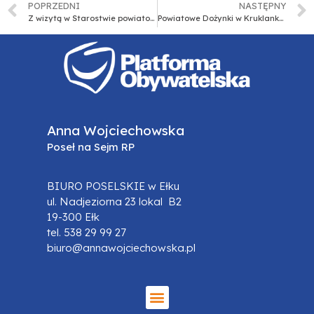
POPRZEDNI
NASTĘPNY
Z wizytą w Starostwie powiatowym w Piszu
Powiatowe Dożynki w Kruklankach
Anna Wojciechowska
Poseł na Sejm RP
BIURO POSELSKIE w Ełku
ul. Nadjeziorna 23 lokal B2
19-300 Ełk
tel. 538 29 99 27
biuro@annawojciechowska.pl