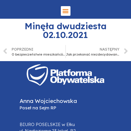
Minęła dwudziesta
02.10.2021
POPRZEDNI
NASTĘPNY
O bezpieczeństwie mieszkańców regionu i luzowaniu obostrzeń rozmawiali posłowie PO i PiS.
Jak przekonać niezdecydowanych do szczepień
Anna Wojciechowska
Poseł na Sejm RP
BIURO POSELSKIE w Ełku
ul. Nadjeziorna 23 lokal B2