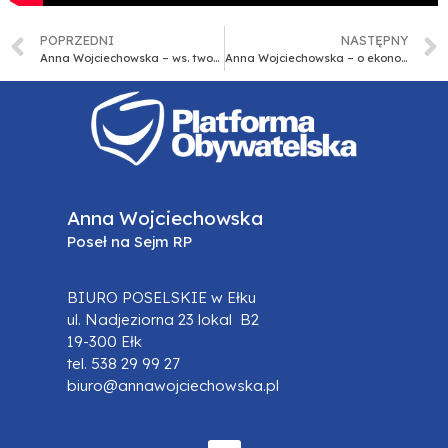
POPRZEDNI
NASTĘPNY
Anna Wojciechowska – ws. tworzenia tzw. rejestru ciąż
Anna Wojciechowska – o ekonomii społecznej
Anna Wojciechowska
Poseł na Sejm RP
BIURO POSELSKIE w Ełku
ul. Nadjeziorna 23 lokal B2
19-300 Ełk
tel. 538 29 99 27
biuro@annawojciechowska.pl