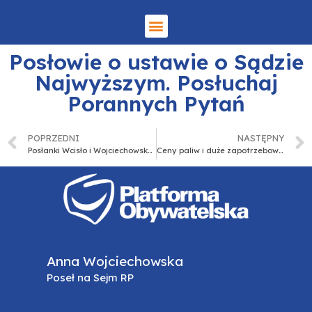
Posłowie o ustawie o Sądzie
Najwyższym. Posłuchaj
Porannych Pytań
POPRZEDNI
NASTĘPNY
Posłanki Wcisło i Wojciechowska zapowiadają walkę o przywrócenie „in vitro”
Ceny paliw i duże zapotrzebowanie na leki tematami Porannych Pytań
Anna Wojciechowska
Poseł na Sejm RP