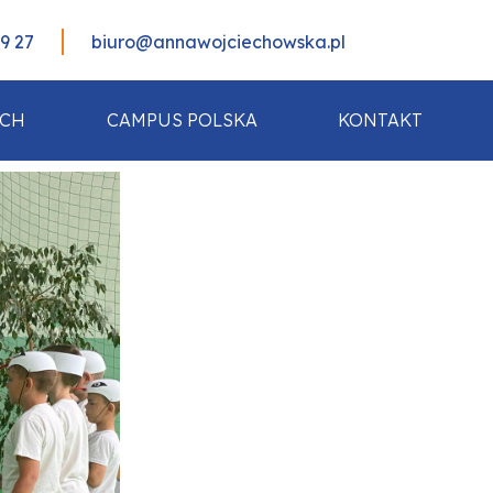
99 27
biuro@annawojciechowska.pl
ACH
CAMPUS POLSKA
KONTAKT