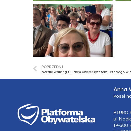
POPRZEDNI
Nordic Walking z Ełckim Uniwersytetem Trzeciego Wi
Anna 
Poseł n
BIURO 
ul. Nadj
19-300 