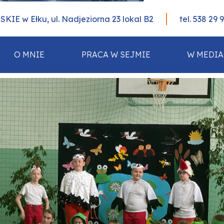
IE w Ełku, ul. Nadjeziorna 23 lokal B2
tel. 538 29 
O MNIE
PRACA W SEJMIE
W MEDI