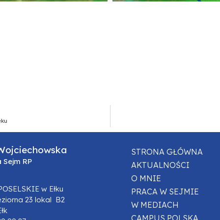
eku
Wojciechowska
STRONA GŁÓWNA
a Sejm RP
AKTUALNOŚCI
O MNIE
POSELSKIE w Ełku
PRACA W SEJMIE
eziorna 23 lokal B2
W MEDIACH
Ełk
CAMPUS POLSKA