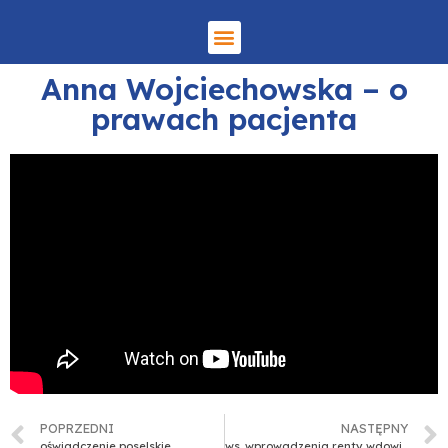
Anna Wojciechowska – o
prawach pacjenta
POPRZEDNI
NASTĘPNY
oświadczenie poselskie
ws. wprowadzenia renty wdowiej