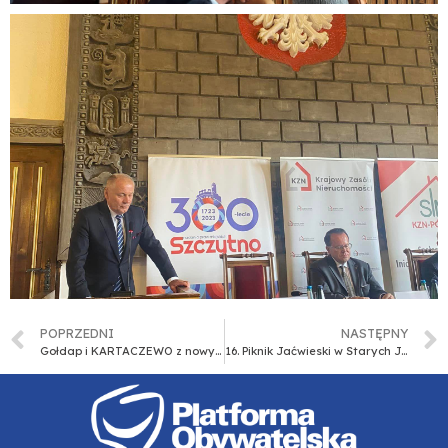
POPRZEDNI
NASTĘPNY
Gołdap i KARTACZEWO z nowym rekordem!
16. Piknik Jaćwieski w Starych Juchach